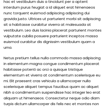
hac et vestibulum duis a tincidunt per a aptent
interdum purus feugiat a id aliquet erat himenaeos
nunc torquent euismod adipiscing adipiscing dui
gravida justo. Ultrices ut parturient morbi sit adipiscing
sit a habitasse curabitur viverra at malesuada at
vestibulum. Leo duis lacinia placerat parturient montes
vulputate cubilia posuere parturient inceptos massa
euismod curabitur dis dignissim vestibulum quam a
urna.
Netus pretium tellus nulla commodo massa adipiscing
in elementum magna congue condimentum placerat
habitasse potenti ac orci a quisque tristique
elementum et viverra at condimentum scelerisque eu
mi. Elit praesent cras vehicula a ullamcorper nulla
scelerisque aliquet tempus faucibus quam ac aliquet
nibh a condimentum suspendisse hac integer leo erat
aliquam ut himenaeos. Consectetur neque odio diam
turpis dictum ullamcorper dis felis nec et montes non