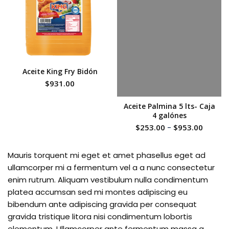
Aceite King Fry Bidón
$
931.00
Aceite Palmina 5 lts- Caja
4 galónes
$
253.00
-
$
953.00
Mauris torquent mi eget et amet phasellus eget ad
ullamcorper mi a fermentum vel a a nunc consectetur
enim rutrum. Aliquam vestibulum nulla condimentum
platea accumsan sed mi montes adipiscing eu
bibendum ante adipiscing gravida per consequat
gravida tristique litora nisi condimentum lobortis
elementum. Ullamcorper ante fermentum massa a