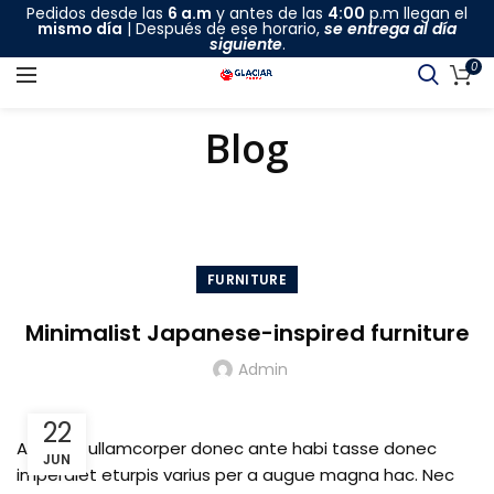
Pedidos desde las
6 a.m
y antes de las
4:00
p.m llegan el
mismo día
| Después de ese horario,
se entrega al día
siguiente
.
0
Blog
HOME
FURNITURE
FURNITURE
Minimalist Japanese-inspired furniture
Admin
22
Ac haca ullamcorper donec ante habi tasse donec
JUN
imperdiet eturpis varius per a augue magna hac. Nec