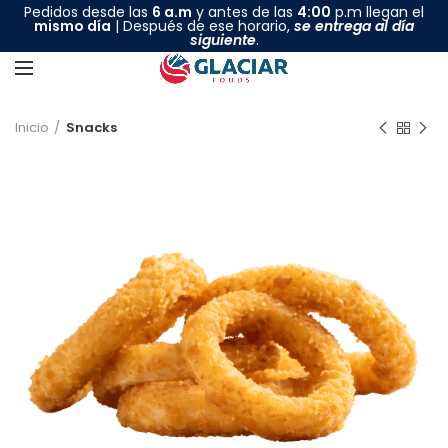
Pedidos desde las
6 a.m
y antes de las
4:00
p.m llegan el
mismo día
| Después de ese horario,
se entrega al día
siguiente
.
Inicio
Snacks