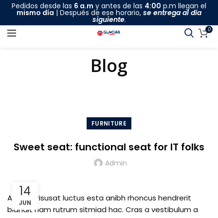
Pedidos desde las
6 a.m
y antes de las
4:00
p.m llegan el
mismo día
| Después de ese horario,
se entrega al día
siguiente
.
0
Blog
HOME
FURNITURE
FURNITURE
Sweet seat: functional seat for IT folks
Admin
14
A sed a risusat luctus esta anibh rhoncus hendrerit
JUN
blandit nam rutrum sitmiad hac. Cras a vestibulum a