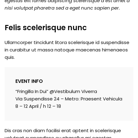
egestas elit fames adipiscing scelerisque a est amet a
nisi volutpat pharetra sed a eget nunc sapien per.
Felis scelerisque nunc
Ullamcorper tincidunt litora scelerisque id suspendisse
in curabitur ut massa natoque maecenas himenaeos
quis.
EVENT INFO
“Fringilla In Dui” @Vestibulum Viverra
Via Suspendisse 24 – Metro: Praesent Vehicula
8 – 12 April / h 12 – 18
Dis cras non diam facilisi erat aptent in scelerisque
volutpat suspendisse eu phasellus mi egestas