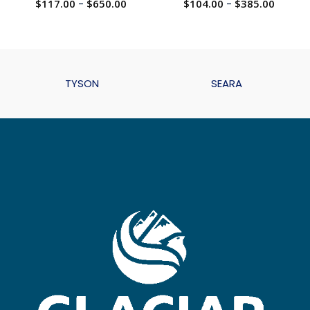
$
117.00
-
$
650.00
$
104.00
-
$
385.00
TYSON
SEARA