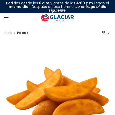
Pedidos desde las
6 a.m
y antes de las
4:00
p.m llegan el
mismo día
| Después de ese horario,
se entrega al día
siguiente
.
Inicio
Papas