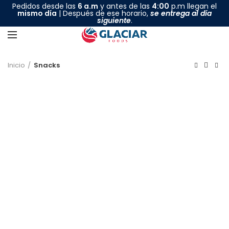
Pedidos desde las
6 a.m
y antes de las
4:00
p.m llegan el
mismo día
| Después de ese horario,
se entrega al día
siguiente
.
Inicio
Snacks