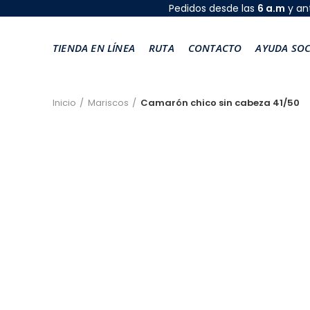
Pedidos desde las
6 a.m
y an
TIENDA EN LÍNEA
RUTA
CONTACTO
AYUDA SOC
Inicio
Mariscos
Camarón chico sin cabeza 41/50