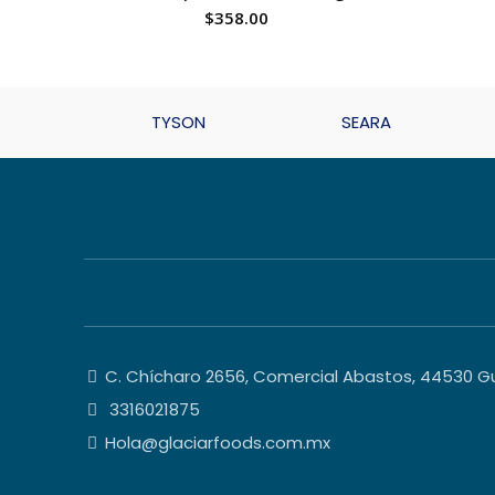
$
358.00
TYSON
SEARA
C. Chícharo 2656, Comercial Abastos, 44530 Gua
3316021875
Hola@glaciarfoods.com.mx