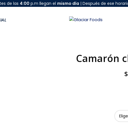
tes de las
4:00
p.m llegan el
mismo día
| Después de ese horari
IAL
Camarón ch
$