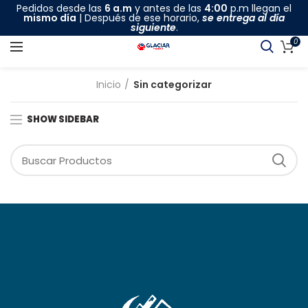
Pedidos desde las
6 a.m
y antes de las
4:00
p.m llegan el
mismo día
| Después de ese horario,
se entrega al día
siguiente
.
0
Inicio
Sin categorizar
SHOW SIDEBAR