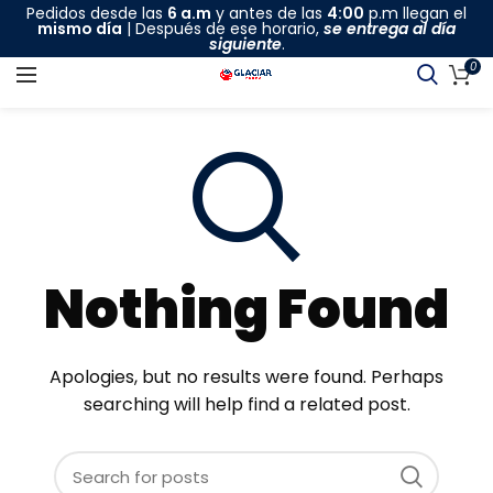
Pedidos desde las
6 a.m
y antes de las
4:00
p.m llegan el
mismo día
| Después de ese horario,
se entrega al día
siguiente
.
0
Nothing Found
Apologies, but no results were found. Perhaps
searching will help find a related post.