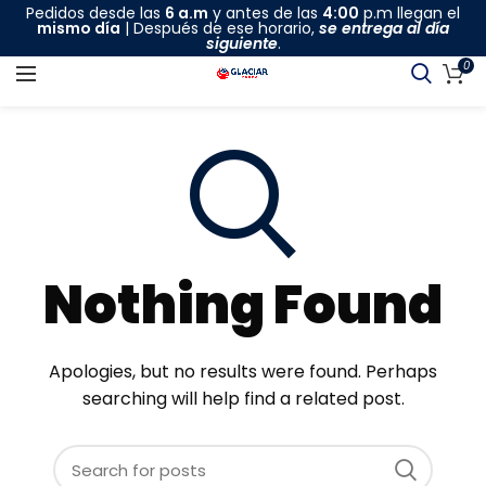
Pedidos desde las
6 a.m
y antes de las
4:00
p.m llegan el
mismo día
| Después de ese horario,
se entrega al día
siguiente
.
0
Nothing Found
Apologies, but no results were found. Perhaps
searching will help find a related post.