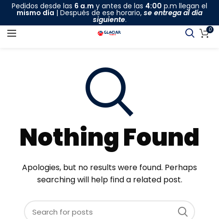
Pedidos desde las
6 a.m
y antes de las
4:00
p.m llegan el
mismo día
| Después de ese horario,
se entrega al día
siguiente
.
0
Nothing Found
Apologies, but no results were found. Perhaps
searching will help find a related post.